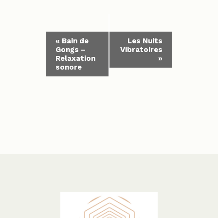
N
«
Bain de
Les Nuits
Gongs –
Vibratoires
a
Relaxation
»
sonore
v
i
g
a
t
i
o
n