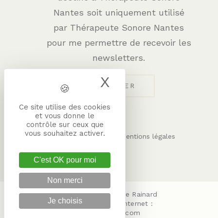
Nantes soit uniquement utilisé
par Thérapeute Sonore Nantes
pour me permettre de recevoir les
newsletters.
X
Masquer le band
Ce site utilise des cookies
et vous donne le
contrôle sur ceux que
vous souhaitez activer.
–
Gestion des cookies
Mentions légales
C'est OK pour moi
Non merci
Conception :
Sabine Rainard
Je choisis
Création du site internet :
evolutiveWeb.com