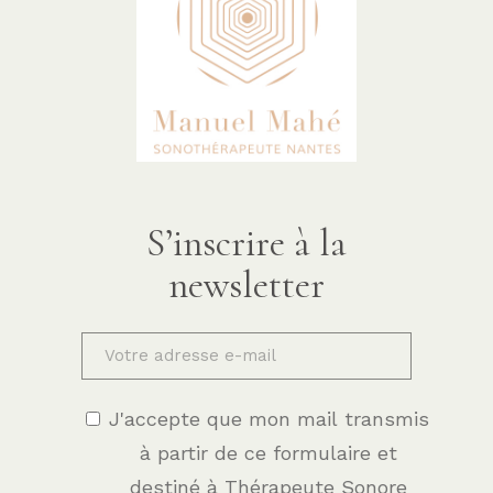
é
v
è
n
e
m
S’inscrire à la
e
newsletter
n
t
J'accepte que mon mail transmis
à partir de ce formulaire et
destiné à Thérapeute Sonore