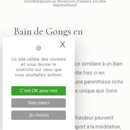
Sonothérapeute au Showroom d'univers son etre
(Nantes/Rezé)
Bain de Gongs en
Individuel
X
Masquer le band
Ce site utilise des cookies
Je vous propose une séance similaire à un Bain
et vous donne le
contrôle sur ceux que
de Gong collective mais cette fois ci en
vous souhaitez activer.
individuel et personnalisé, une parenthèse riche
en vibration, une expérience unique aux Sons
C'est OK pour moi
des Gongs.
Non merci
Je choisis
Ces sons d’une grande profondeur peuvent
etre percue comme un support à la méditation,