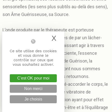
sensorielles (les sens plus subtils au-delà des sens),
son Âme Guérisseuse, sa Source.
L’onde produite par le thérapeute est porteuse
X
Masquer le band
d’énergies hautement vibratoires de par un lâcher-
prise total du contrôle mental, laissant agir à travers
Ce site utilise des cookies
lui, de manière intuitive et consciente, l’essence
et vous donne le
contrôle sur ceux que
même de l’Énergie Universelle de Guérison, la
vous souhaitez activer.
connexion, le Son, la vibration dont nous sommes
tous issus et vers laquelle nous retournons.
C'est OK pour moi
Une manière d’accorder ou de ré-accorder le corps, le
Non merci
mental et l’âme dans un espace vibratoire de
Je choisis
ressourcement et de régénération ayant pour effet
d’accéder à la relaxation, au Bien-être et à l’équilibrage