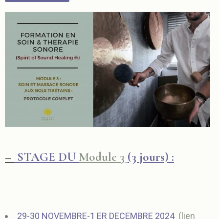
–
STAGE DU
Module 3
(3 jours) :
29-30 NOVEMBRE-1 ER DECEMBRE 2024
(
lien